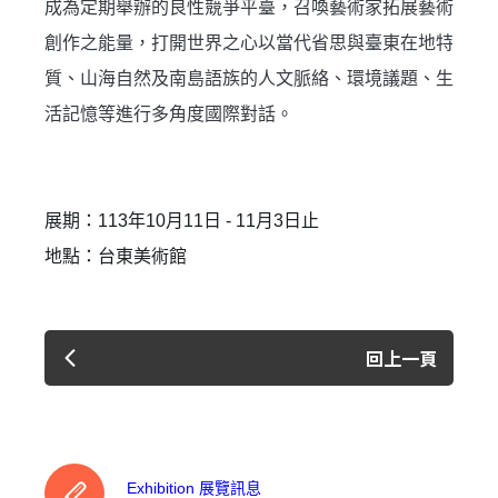
成為定期舉辦的良性競爭平臺，召喚藝術家拓展藝術
只要再完成幾個步驟，即可完成帳號的註冊程序，
創作之能量，打開世界之心以當代省思與臺東在地特
我 要 註 冊
質、山海自然及南島語族的人文脈絡、環境議題、生
活記憶等進行多角度國際對話。
展期：113年10月11日 - 11月3日止
地點：台東美術館
回上一頁
Exhibition 展覽訊息