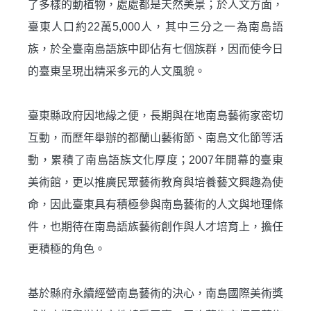
了多樣的動植物，處處都是天然美景；於人文方面，
臺東人口約
22
萬
5,000
人，其中三分之一為南島語
✕
會員登入
族，於全臺南島語族中即佔有七個族群，因而使今日
的臺東呈現出精采多元的人文風貌。
臺東縣政府因地緣之便，長期與在地南島藝術家密切
互動，而歷年舉辦的都蘭山藝術節、南島文化節等活
動，累積了南島語族文化厚度；
2007
年開幕的臺東
美術館，更以推廣民眾藝術教育與培養藝文興趣為使
命，因此臺東具有積極參與南島藝術的人文與地理條
登 入
件，也期待在南島語族藝術創作與人才培育上，擔任
更積極的角色。
忘記密碼？
基於縣府永續經營南島藝術的決心，南島國際美術獎
建立專屬帳號