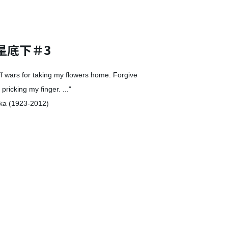
星底下＃3
off wars for taking my flowers home. Forgive
ricking my finger. ..."
ka (1923-2012)