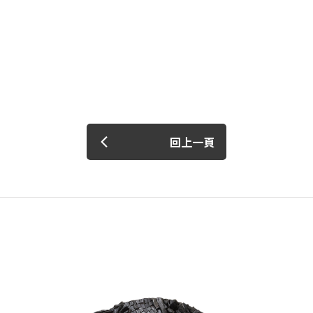
我 要 註 冊
回上一頁