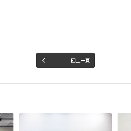
我 要 註 冊
回上一頁