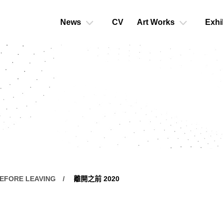
News
CV
Art Works
Exhi
EFORE LEAVING
離開之前 2020